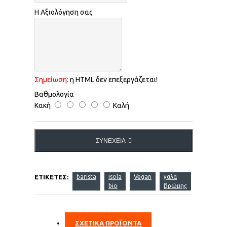
Η Αξιολόγηση σας
Σημείωση:
η HTML δεν επεξεργάζεται!
Βαθμολογία
Κακή
Καλή
ΣΥΝΈΧΕΙΑ
ΕΤΙΚΈΤΕΣ:
barista
isola
Vegan
γαλα
bio
βρώμης
ΣΧΕΤΙΚΑ ΠΡΟΪΟΝΤΑ