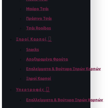
Μαύρο Τσάι
Πράσινο Τσάι
Τσάι Rooibos
Ξηροί Καρποί
Snacks
Αποξηραμένα Φρούτα
Επαλείμματα & Βούτυρα Ξηρών Καρπών
Ξηροί Καρποί
Υπερτροφές
Επαλλείμματα & Βούτυρα Ξηρών Καρπών