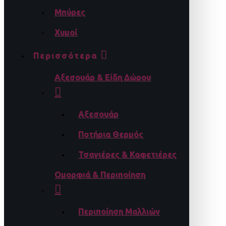
Μπύρες
Χυμοί
Περισσότερα
Αξεσουάρ & Είδη Δώρου
Αξεσουάρ
Ποτήρια Θερμός
Τσαγιέρες & Καφετιέρες
Ομορφιά & Περιποίηση
Περιποίηση Μαλλιών