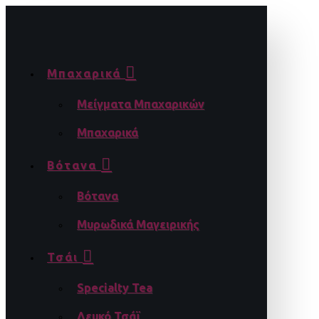
Μπαχαρικά
Μείγματα Μπαχαρικών
Μπαχαρικά
Βότανα
Βότανα
Μυρωδικά Μαγειρικής
Τσάι
Specialty Tea
Λευκό Τσάϊ