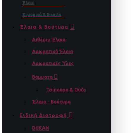
Έλαια
Ζυμαρικά & Risotto
Έλαια & Βούτυρα
Αιθέρια Έλαια
Αρωματικά Έλαια
Αρωματικές Ύλες
Βάμματα
Τσίπουρο & Ούζο
Έλαια – Βούτυρα
Ειδική Διατροφή
DUKAN