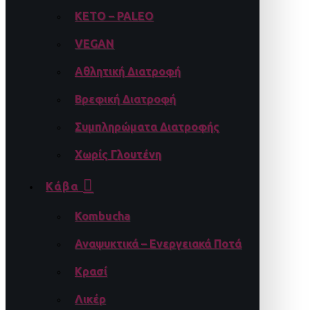
KETO – PALEO
VEGAN
Αθλητική Διατροφή
Βρεφική Διατροφή
Συμπληρώματα Διατροφής
Χωρίς Γλουτένη
Κάβα
Kombucha
Αναψυκτικά – Ενεργειακά Ποτά
Κρασί
Λικέρ