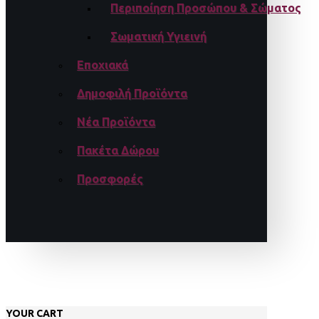
Περιποίηση Προσώπου & Σώματος
Σωματική Υγιεινή
Εποχιακά
Δημοφιλή Προϊόντα
Νέα Προϊόντα
Πακέτα Δώρου
Προσφορές
YOUR CART