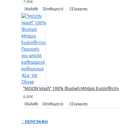
7,90€
Καλάθι
Επιθυμητό
Σύγκριση
"MOON Wash" 100% Φυσική Μπάρα Ευαίσθητης Περιοχής γι
6,80€
Καλάθι
Επιθυμητό
Σύγκριση
ΠΕΡΙΓΡΑΦΗ