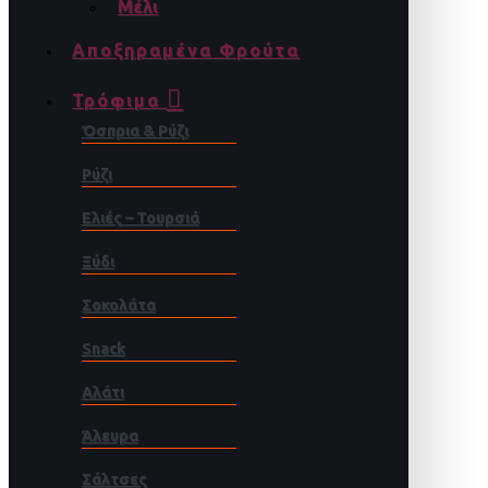
Μέλι
Αποξηραμένα Φρούτα
Τρόφιμα
Όσπρια & Ρύζι
Ρύζι
Ελιές – Τουρσιά
Ξύδι
Σοκολάτα
Snack
Αλάτι
Άλευρα
Σάλτσες