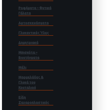
Ροφήματα – Φυτικά
Γάλατα
Αρτοσκευάσματα
Γλυκαντικές Ύλες
Δημητριακά
Μπισκότα –
Βουτήγματα
Μέλι
Μαρμελάδες &
Γλυκά του
Κουταλιού
Είδη
Ζαχαροπλαστικής