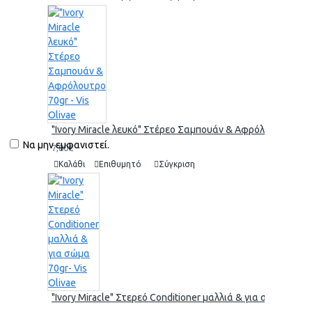
"Ivory Miracle λευκό" Στέρεο Σαμπουάν & Αφρόλουτρο 70gr 
Να μην εμφανιστεί.
7,80€
Καλάθι
Επιθυμητό
Σύγκριση
"Ivory Miracle" Στερεό Conditioner μαλλιά & για σώμα 70gr-