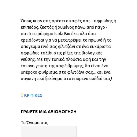
Όπως
κι
αν
σας
αρέσει
ο
καφές
σας
-
αφρώδης
ή
επίπεδος,
ζεστός
ή
χυμένος
πάνω
από
πάγο
-
αυτό
το
ρόφημα
Isola
Bio
έχει
όλα
όσα
χρειάζονται
για
να
μετατρέψει
το
πρωινό
ή
το
απογευματινό
σας
φλιτζάνι
σε
ένα
ευχάριστα
αφρώδες
ταξίδι
στις
ρίζες
της
βιολογικής
γεύσης.
Με
την
τυπικά
πλούσια
υφή
και
την
έντονη
γεύση
της
καφέ
βρώμης,
θα
είναι
ένα
υπέροχο
φινίρισμα
στο
φλιτζάνι
σας...
και
ένα
συγκινητικό
ξεκίνημα
στο
επόμενο
σχέδιό
σας!
ΚΡΙΤΙΚΕΣ
ΓΡΆΨΤΕ ΜΙΑ ΑΞΙΟΛΌΓΗΣΗ
Το Όνομα σας