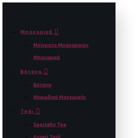
Μπαχαρικά
Μείγματα Μπαχαρικών
Μπαχαρικά
Βότανα
Βότανα
Μυρωδικά Μαγειρικής
Τσάι
Specialty Tea
Λευκό Τσάϊ