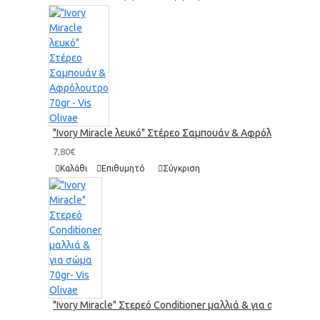
"Ivory Miracle λευκό" Στέρεο Σαμπουάν & Αφρόλουτρο 70gr 
7,80€
Καλάθι
Επιθυμητό
Σύγκριση
"Ivory Miracle" Στερεό Conditioner μαλλιά & για σώμα 70gr-