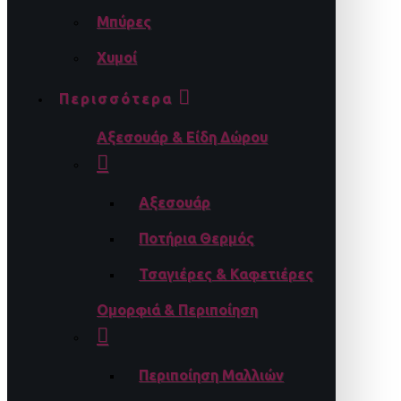
Μπύρες
Χυμοί
Περισσότερα
Αξεσουάρ & Είδη Δώρου
Αξεσουάρ
Ποτήρια Θερμός
Τσαγιέρες & Καφετιέρες
Ομορφιά & Περιποίηση
Περιποίηση Μαλλιών