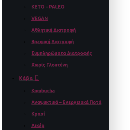
KETO – PALEO
VEGAN
Αθλητική Διατροφή
Βρεφική Διατροφή
Συμπληρώματα Διατροφής
Χωρίς Γλουτένη
Κάβα
Kombucha
Αναψυκτικά – Ενεργειακά Ποτά
Κρασί
Λικέρ