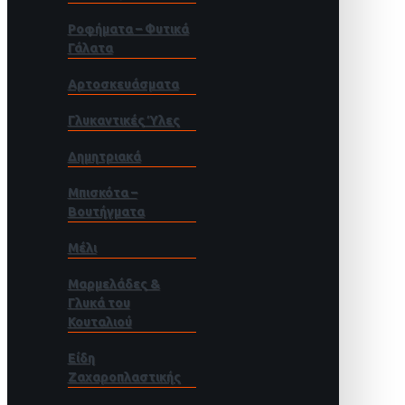
Ροφήματα – Φυτικά
Γάλατα
Αρτοσκευάσματα
Γλυκαντικές Ύλες
Δημητριακά
Μπισκότα –
Βουτήγματα
Μέλι
Μαρμελάδες &
Γλυκά του
Κουταλιού
Είδη
Ζαχαροπλαστικής