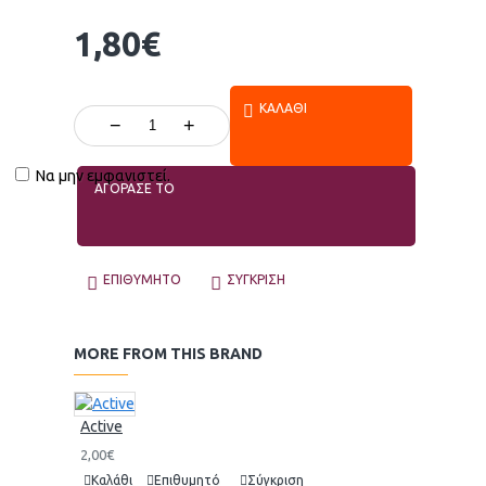
1,80€
ΚΑΛΆΘΙ
−
+
Να μην εμφανιστεί.
ΑΓΟΡΑΣΕ ΤΟ
ΕΠΙΘΥΜΗΤΌ
ΣΎΓΚΡΙΣΗ
MORE FROM THIS BRAND
Active
2,00€
Καλάθι
Επιθυμητό
Σύγκριση