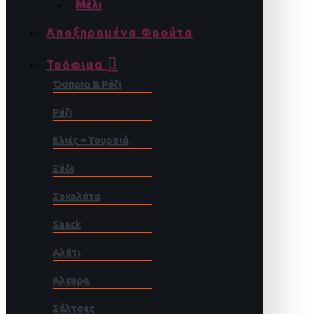
Μέλι
Αποξηραμένα Φρούτα
Τρόφιμα
Όσπρια & Ρύζι
Ρύζι
Ελιές – Τουρσιά
Ξύδι
Σοκολάτα
Snack
Αλάτι
Άλευρα
Σάλτσες