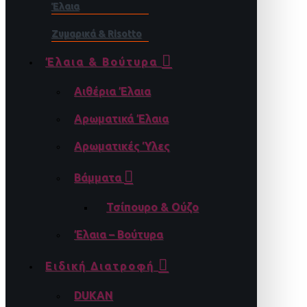
Έλαια
Ζυμαρικά & Risotto
Έλαια & Βούτυρα
Αιθέρια Έλαια
Αρωματικά Έλαια
Αρωματικές Ύλες
Βάμματα
Τσίπουρο & Ούζο
Έλαια – Βούτυρα
Ειδική Διατροφή
DUKAN