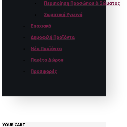
Περιποίηση Προσώπου & Σώματος
Σωματική Υγιεινή
Εποχιακά
Δημοφιλή Προϊόντα
Νέα Προϊόντα
Πακέτα Δώρου
Προσφορές
YOUR CART