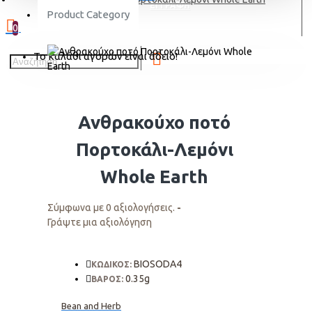
ΕΓΓΡΑΦΗ
Product Category
0
Το καλάθι αγορών είναι άδειο!
Ανθρακούχο ποτό
Πορτοκάλι-Λεμόνι
Whole Earth
Σύμφωνα με 0 αξιολογήσεις.
-
Γράψτε μια αξιολόγηση
BIOSODA4
ΚΩΔΙΚΟΣ:
0.35g
ΒΑΡΟΣ:
Bean and Herb