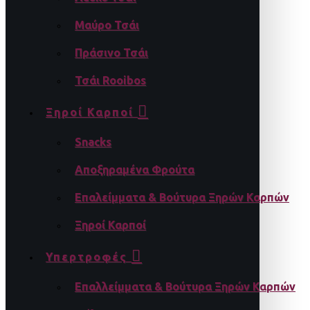
Μαύρο Τσάι
Πράσινο Τσάι
Τσάι Rooibos
Ξηροί Καρποί
Snacks
Αποξηραμένα Φρούτα
Επαλείμματα & Βούτυρα Ξηρών Καρπών
Ξηροί Καρποί
Υπερτροφές
Επαλλείμματα & Βούτυρα Ξηρών Καρπών