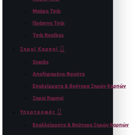
Μαύρο Τσάι
Πράσινο Τσάι
Τσάι Rooibos
Ξηροί Καρποί
Snacks
Αποξηραμένα Φρούτα
Επαλείμματα & Βούτυρα Ξηρών Καρπών
Ξηροί Καρποί
Υπερτροφές
Επαλλείμματα & Βούτυρα Ξηρών Καρπών