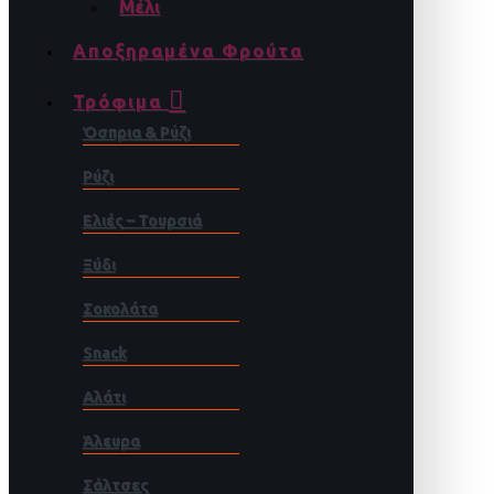
Μέλι
Αποξηραμένα Φρούτα
Τρόφιμα
Όσπρια & Ρύζι
Ρύζι
Ελιές – Τουρσιά
Ξύδι
Σοκολάτα
Snack
Αλάτι
Άλευρα
Σάλτσες