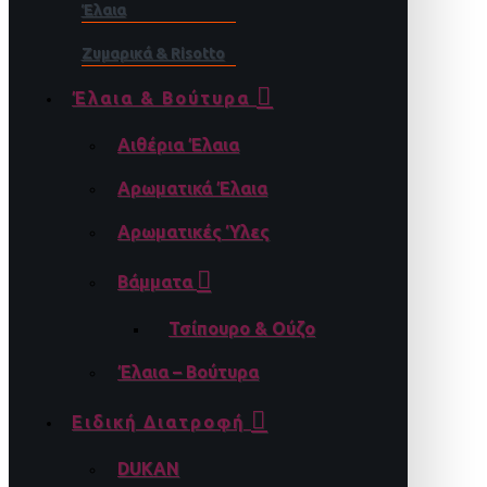
Έλαια
Ζυμαρικά & Risotto
Έλαια & Βούτυρα
Αιθέρια Έλαια
Αρωματικά Έλαια
Αρωματικές Ύλες
Βάμματα
Τσίπουρο & Ούζο
Έλαια – Βούτυρα
Ειδική Διατροφή
DUKAN