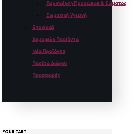
Περιποίηση Προσώπου & Σώματος
Σωματική Υγιεινή
Εποχιακά
Δημοφιλή Προϊόντα
Νέα Προϊόντα
Πακέτα Δώρου
Προσφορές
YOUR CART