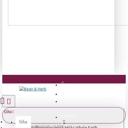
Όλα
ΕΙΣΟΔΟΣ
Όλα
0 προϊόν(τα) - 0,00€
Ανθρακούχο ποτό Μήλο Whole Earth