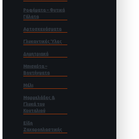
Ροφήματα – Φυτικά
Γάλατα
Αρτοσκευάσματα
Γλυκαντικές Ύλες
Δημητριακά
Μπισκότα –
Βουτήγματα
Μέλι
Μαρμελάδες &
Γλυκά του
Κουταλιού
Είδη
Ζαχαροπλαστικής