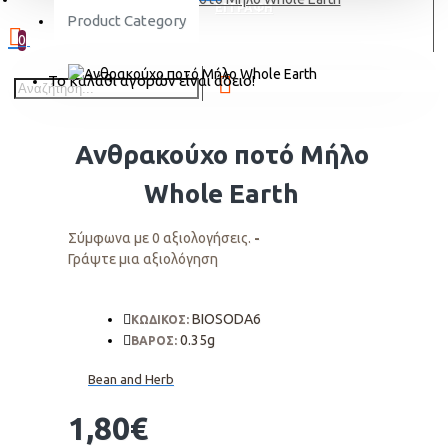
ΕΓΓΡΑΦΗ
Product Category
0
Το καλάθι αγορών είναι άδειο!
Ανθρακούχο ποτό Μήλο
Whole Earth
Σύμφωνα με 0 αξιολογήσεις.
-
Γράψτε μια αξιολόγηση
BIOSODA6
ΚΩΔΙΚΟΣ:
0.35g
ΒΑΡΟΣ:
Bean and Herb
1,80€