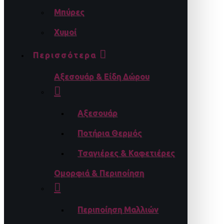
Μπύρες
Χυμοί
Περισσότερα
Αξεσουάρ & Είδη Δώρου
Αξεσουάρ
Ποτήρια Θερμός
Τσαγιέρες & Καφετιέρες
Ομορφιά & Περιποίηση
Περιποίηση Μαλλιών