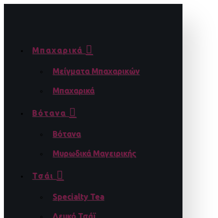
Μπαχαρικά
Μείγματα Μπαχαρικών
Μπαχαρικά
Βότανα
Βότανα
Μυρωδικά Μαγειρικής
Τσάι
Specialty Tea
Λευκό Τσάϊ