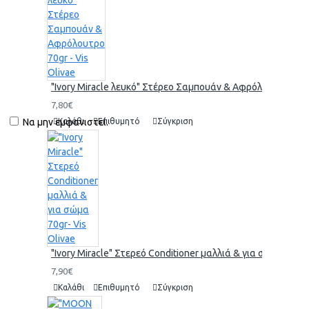
"Ivory Miracle λευκό" Στέρεο Σαμπουάν & Αφρόλουτρο 70gr 
7,80€
Να μην εμφανιστεί.
Καλάθι
Επιθυμητό
Σύγκριση
"Ivory Miracle" Στερεό Conditioner μαλλιά & για σώμα 70gr-
7,90€
Καλάθι
Επιθυμητό
Σύγκριση