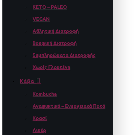
KETO – PALEO
VEGAN
Αθλητική Διατροφή
Βρεφική Διατροφή
Συμπληρώματα Διατροφής
Χωρίς Γλουτένη
Κάβα
Kombucha
Αναψυκτικά – Ενεργειακά Ποτά
Κρασί
Λικέρ