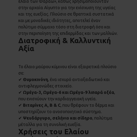
έλαιο των Φαραώ», καθώς χρησιμοποιούνταν
στην αρχαία Αίγυπτο για την ενίσχυση της υγείας
και της ευεξίας. Πλούσιο σε θρεπτικά συστατικά
και με μοναδικές ιδιότητες, αποτελεί έναν
πολύτιμο σύμμαχο τόσο στη διατροφή όσο και
στην περιποίηση της επιδερμίδας και των μαλλιών.
Διατροφική & Καλλυντική
Αξία
Το έλαιο μαύρου κύμινου είναι εξαιρετικά πλούσιο
σε:
✔
Θυμοκινόνη
, ένα ισχυρό αντιοξειδωτικό και
αντιφλεγμονώδες στοιχείο.
✔
Ωμέγα-3, Ωμέγα-6 και Ωμέγα-9 λιπαρά οξέα
,
που ενισχύουν την καρδιαγγειακή υγεία.
✔
Βιταμίνες Α, Β & C
, που θρέφουν το δέρμα και
υποστηρίζουν το ανοσοποιητικό σύστημα.
✔
Ψευδάργυρο, σελήνιο και σίδηρο
, πολύτιμα
μέταλλα για τη συνολική ευεξία.
Χρήσεις του Ελαίου