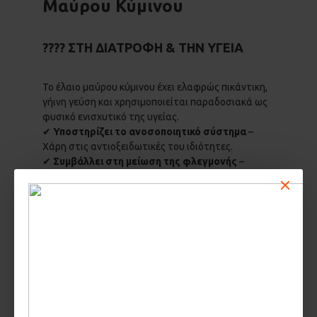
Μαύρου Κύμινου
????
ΣΤΗ ΔΙΑΤΡΟΦΉ & ΤΗΝ ΥΓΕΊΑ
Το έλαιο μαύρου κύμινου έχει ελαφρώς πικάντικη,
γήινη γεύση και χρησιμοποιείται παραδοσιακά ως
φυσικό ενισχυτικό της υγείας.
✔
Υποστηρίζει το ανοσοποιητικό σύστημα
–
Χάρη στις αντιοξειδωτικές του ιδιότητες.
✔
Συμβάλλει στη μείωση της φλεγμονής
–
Βοηθά σε περιπτώσεις αρθρίτιδας και
αυτοάνοσων παθήσεων.
✔
Βελτιώνει τη λειτουργία του πεπτικού
συστήματος
– Καταπραΰνει το φούσκωμα και τις
γαστρεντερικές διαταραχές.
✔
Ρυθμίζει τα επίπεδα σακχάρου &
χοληστερόλης
– Υποστηρίζει τη μεταβολική
υγεία.
????
Tip
: Λαμβάνεται καθημερινά 1 κουταλάκι του