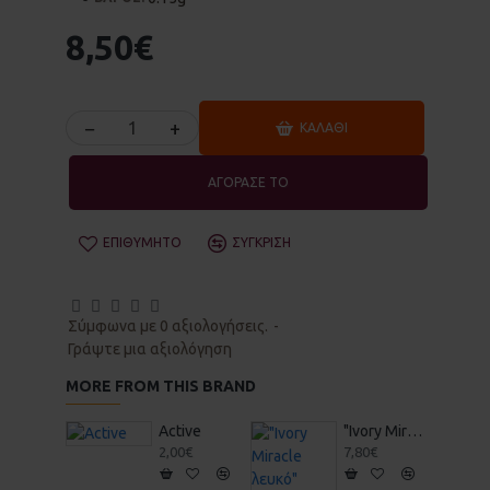
8,50€
−
+
ΚΑΛΆΘΙ
ΑΓΟΡΑΣΕ ΤΟ
ΕΠΙΘΥΜΗΤΌ
ΣΎΓΚΡΙΣΗ
Σύμφωνα με 0 αξιολογήσεις.
-
Γράψτε μια αξιολόγηση
MORE FROM THIS BRAND
Active
"Ivory Miracle λευκό" Στέρεο Σαμπουάν & Αφρόλουτρο 70gr - Vis Olivae
2,00€
7,80€