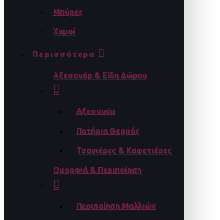
Μπύρες
Χυμοί
Περισσότερα
Αξεσουάρ & Είδη Δώρου
Αξεσουάρ
Ποτήρια Θερμός
Τσαγιέρες & Καφετιέρες
Ομορφιά & Περιποίηση
Περιποίηση Μαλλιών