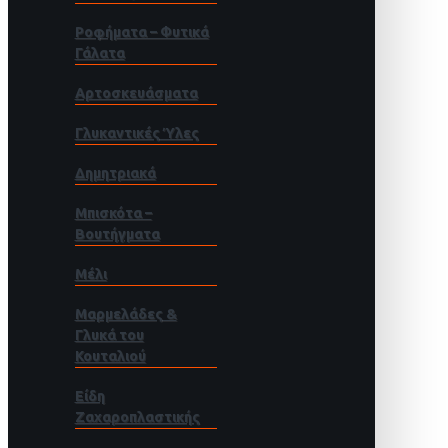
Ροφήματα – Φυτικά
Γάλατα
Αρτοσκευάσματα
Γλυκαντικές Ύλες
Δημητριακά
Μπισκότα –
Βουτήγματα
Μέλι
Μαρμελάδες &
Γλυκά του
Κουταλιού
Είδη
Ζαχαροπλαστικής