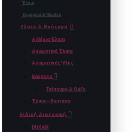
Έλαια
Ζυμαρικά & Risotto
Έλαια & Βούτυρα
Αιθέρια Έλαια
Αρωματικά Έλαια
Αρωματικές Ύλες
Βάμματα
Τσίπουρο & Ούζο
Έλαια – Βούτυρα
Ειδική Διατροφή
DUKAN