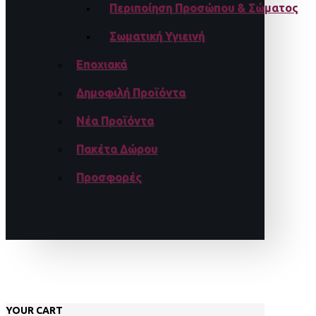
Περιποίηση Προσώπου & Σώματος
Σωματική Υγιεινή
Εποχιακά
Δημοφιλή Προϊόντα
Νέα Προϊόντα
Πακέτα Δώρου
Προσφορές
YOUR CART