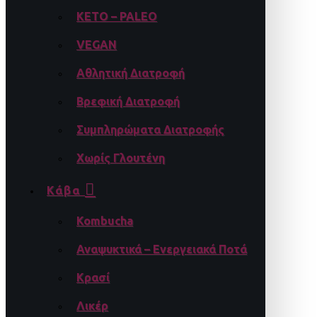
KETO – PALEO
VEGAN
Αθλητική Διατροφή
Βρεφική Διατροφή
Συμπληρώματα Διατροφής
Χωρίς Γλουτένη
Κάβα
Kombucha
Αναψυκτικά – Ενεργειακά Ποτά
Κρασί
Λικέρ