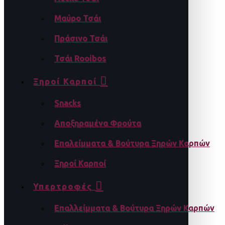
Μαύρο Τσάι
Πράσινο Τσάι
Τσάι Rooibos
Ξηροί Καρποί
Snacks
Αποξηραμένα Φρούτα
Επαλείμματα & Βούτυρα Ξηρών Καρπών
Ξηροί Καρποί
Υπερτροφές
Επαλλείμματα & Βούτυρα Ξηρών Καρπών