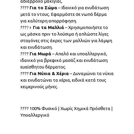
αδιάβροχο μακιγιάζ.
????
Για το Σώμα
– Ιδανικό για ενυδάτωση
μετά το ντους. Εφαρμόστε σε νωπό δέρμα
για καλύτερη απορρόφηση.
????‍♀
Για τα Μαλλιά
– Χρησιμοποιήστε το
ως μάσκα πριν το λούσιμο ή απλώστε λίγες
σταγόνες στις άκρες των μαλλιών για λάμψη
και ενυδάτωση.
????
Για Μωρά
– Απαλό και υποαλλεργικό,
ιδανικό για βρεφικό μασάζ και ενυδάτωση
ευαίσθητου δέρματος.
????
Για Νύχια & Χέρια
– Δυναμώνει τα νύχια
και ενυδατώνει τα χέρια, ειδικά κατά τους
χειμερινούς μήνες.
???? 100% Φυσικό | Χωρίς Χημικά Πρόσθετα |
Υποαλλεργικό