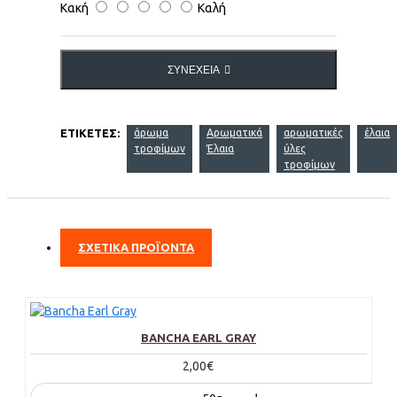
Κακή
Καλή
ΣΥΝΈΧΕΙΑ
ΕΤΙΚΈΤΕΣ:
άρωμα
Αρωματικά
αρωματικές
έλαια
τροφίμων
Έλαια
ύλες
τροφίμων
ΣΧΕΤΙΚΑ ΠΡΟΪΟΝΤΑ
BANCHA EARL GRAY
2,00€