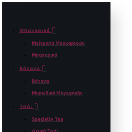
Μπαχαρικά
Μείγματα Μπαχαρικών
Μπαχαρικά
Βότανα
Βότανα
Μυρωδικά Μαγειρικής
Τσάι
Specialty Tea
Λευκό Τσάϊ