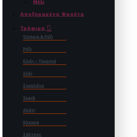
Μέλι
Αποξηραμένα Φρούτα
Τρόφιμα
Όσπρια & Ρύζι
Ρύζι
Ελιές – Τουρσιά
Ξύδι
Σοκολάτα
Snack
Αλάτι
Άλευρα
Σάλτσες