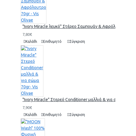
"Ivory Miracle λευκό" Στέρεο Σαμπουάν & Αφρόλουτρο 70gr 
7,80€
Καλάθι
Επιθυμητό
Σύγκριση
"Ivory Miracle" Στερεό Conditioner μαλλιά & για σώμα 70gr-
7,90€
Καλάθι
Επιθυμητό
Σύγκριση