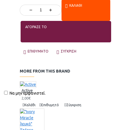
ΚΑΛΆΘΙ
−
+
ΑΓΟΡΑΣΕ ΤΟ
ΕΠΙΘΥΜΗΤΌ
ΣΎΓΚΡΙΣΗ
MORE FROM THIS BRAND
Active
Να μην εμφανιστεί.
2,00€
Καλάθι
Επιθυμητό
Σύγκριση