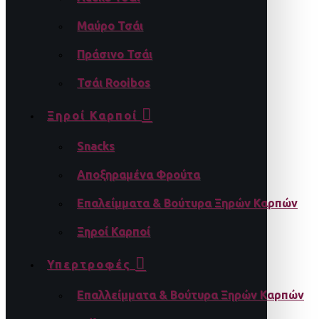
Μαύρο Τσάι
Πράσινο Τσάι
Τσάι Rooibos
Ξηροί Καρποί
Snacks
Αποξηραμένα Φρούτα
Επαλείμματα & Βούτυρα Ξηρών Καρπών
Ξηροί Καρποί
Υπερτροφές
Επαλλείμματα & Βούτυρα Ξηρών Καρπών