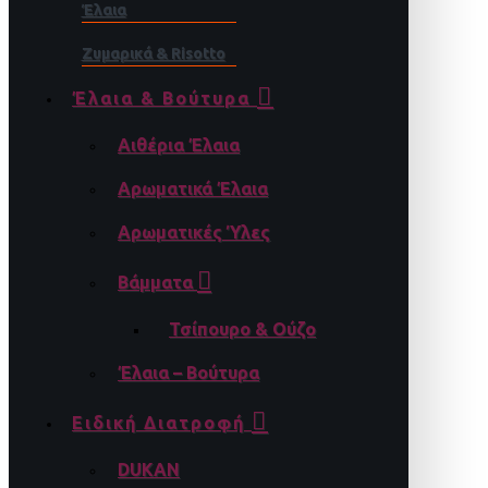
Έλαια
Ζυμαρικά & Risotto
Έλαια & Βούτυρα
Αιθέρια Έλαια
Αρωματικά Έλαια
Αρωματικές Ύλες
Βάμματα
Τσίπουρο & Ούζο
Έλαια – Βούτυρα
Ειδική Διατροφή
DUKAN