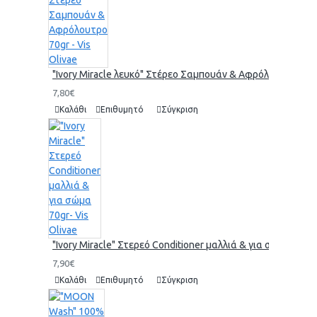
"Ivory Miracle λευκό" Στέρεο Σαμπουάν & Αφρόλουτρο 70gr 
7,80€
Καλάθι
Επιθυμητό
Σύγκριση
"Ivory Miracle" Στερεό Conditioner μαλλιά & για σώμα 70gr-
7,90€
Καλάθι
Επιθυμητό
Σύγκριση