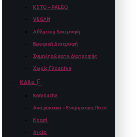
KETO – PALEO
VEGAN
Αθλητική Διατροφή
Βρεφική Διατροφή
Συμπληρώματα Διατροφής
Χωρίς Γλουτένη
Κάβα
Kombucha
Αναψυκτικά – Ενεργειακά Ποτά
Κρασί
Λικέρ