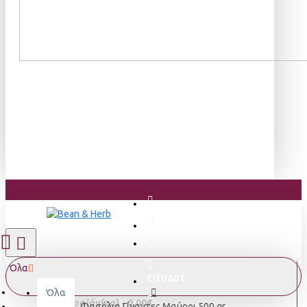
Όλα
ΕΙΣΟΔΟΣ
Όλα
0 προϊόν(τα) - 0,00€
Φασόλια Γίγαντες Μαύροι 500 gr.