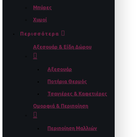
Μπύρες
Χυμοί
Περισσότερα
Αξεσουάρ & Είδη Δώρου
Αξεσουάρ
Ποτήρια Θερμός
Τσαγιέρες & Καφετιέρες
Ομορφιά & Περιποίηση
Περιποίηση Μαλλιών