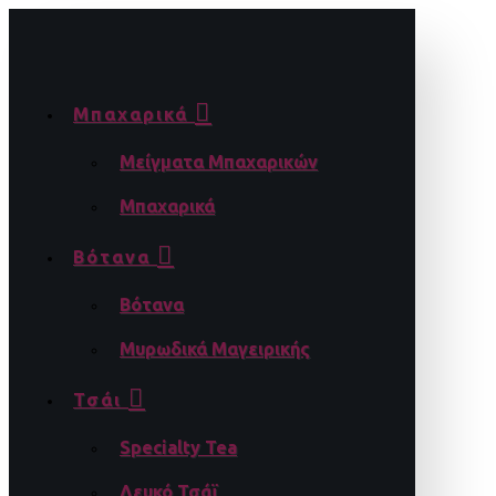
Μπαχαρικά
Μείγματα Μπαχαρικών
Μπαχαρικά
Βότανα
Βότανα
Μυρωδικά Μαγειρικής
Τσάι
Specialty Tea
Λευκό Τσάϊ