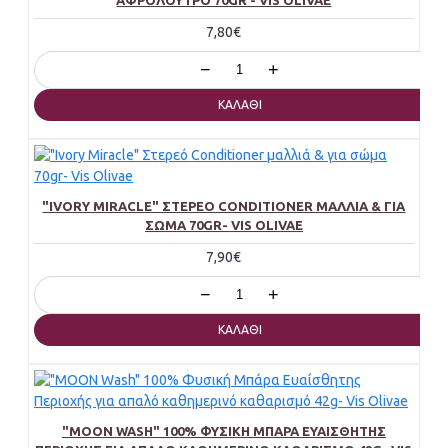
7,80€
−
+
ΚΑΛΆΘΙ
"IVORY MIRACLE" ΣΤΕΡΕΌ CONDITIONER ΜΑΛΛΙΆ & ΓΙΑ
ΣΏΜΑ 70GR- VIS OLIVAE
7,90€
−
+
ΚΑΛΆΘΙ
"MOON WASH" 100% ΦΥΣΙΚΉ ΜΠΆΡΑ ΕΥΑΊΣΘΗΤΗΣ