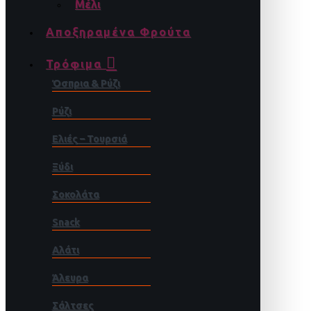
Μέλι
Αποξηραμένα Φρούτα
Τρόφιμα
Όσπρια & Ρύζι
Ρύζι
Ελιές – Τουρσιά
Ξύδι
Σοκολάτα
Snack
Αλάτι
Άλευρα
Σάλτσες