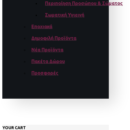
Περιποίηση Προσώπου & Σώματος
Σωματική Υγιεινή
Εποχιακά
Δημοφιλή Προϊόντα
Νέα Προϊόντα
Πακέτα Δώρου
Προσφορές
YOUR CART