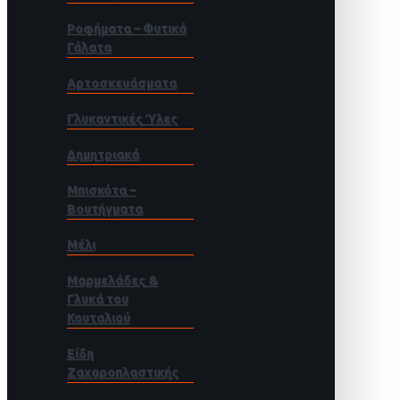
Ροφήματα – Φυτικά
Γάλατα
Αρτοσκευάσματα
Γλυκαντικές Ύλες
Δημητριακά
Μπισκότα –
Βουτήγματα
Μέλι
Μαρμελάδες &
Γλυκά του
Κουταλιού
Είδη
Ζαχαροπλαστικής