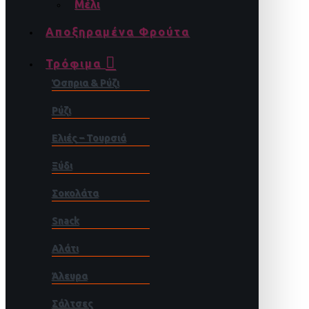
Μέλι
Αποξηραμένα Φρούτα
Τρόφιμα
Όσπρια & Ρύζι
Ρύζι
Ελιές – Τουρσιά
Ξύδι
Σοκολάτα
Snack
Αλάτι
Άλευρα
Σάλτσες