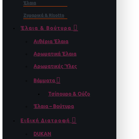
Έλαια
Ζυμαρικά & Risotto
Έλαια & Βούτυρα
Αιθέρια Έλαια
Αρωματικά Έλαια
Αρωματικές Ύλες
Βάμματα
Τσίπουρο & Ούζο
Έλαια – Βούτυρα
Ειδική Διατροφή
DUKAN