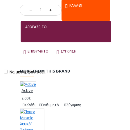
ΚΑΛΆΘΙ
−
+
ΑΓΟΡΑΣΕ ΤΟ
ΕΠΙΘΥΜΗΤΌ
ΣΎΓΚΡΙΣΗ
MORE FROM THIS BRAND
Να μην εμφανιστεί.
Active
2,00€
Καλάθι
Επιθυμητό
Σύγκριση