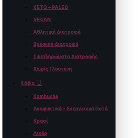
KETO – PALEO
VEGAN
Αθλητική Διατροφή
Βρεφική Διατροφή
Συμπληρώματα Διατροφής
Χωρίς Γλουτένη
Κάβα
Kombucha
Αναψυκτικά – Ενεργειακά Ποτά
Κρασί
Λικέρ