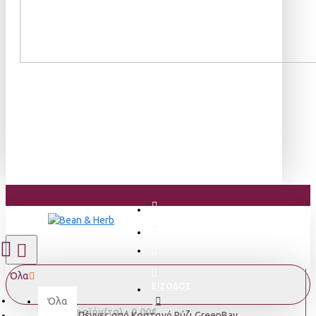
Όλα
ΕΙΣΟΔΟΣ
Όλα
0 προϊόν(τα) - 0,00€
Πέννες από Καστανό Ρύζι GreenBay