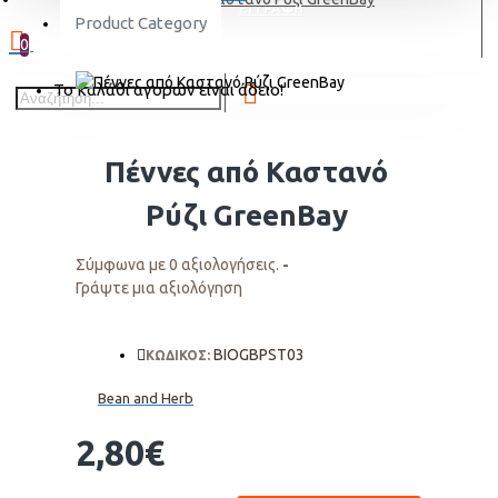
ΕΓΓΡΑΦΗ
Product Category
0
Το καλάθι αγορών είναι άδειο!
Πέννες από Καστανό
Ρύζι GreenBay
Σύμφωνα με 0 αξιολογήσεις.
-
Γράψτε μια αξιολόγηση
BIOGBPST03
ΚΩΔΙΚΟΣ:
Bean and Herb
2,80€