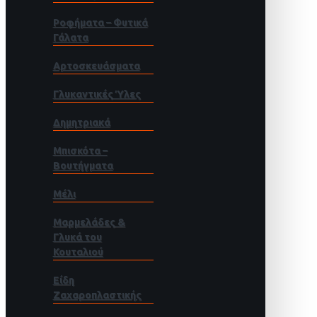
Ροφήματα – Φυτικά
Γάλατα
Αρτοσκευάσματα
Γλυκαντικές Ύλες
Δημητριακά
Μπισκότα –
Βουτήγματα
Μέλι
Μαρμελάδες &
Γλυκά του
Κουταλιού
Είδη
Ζαχαροπλαστικής