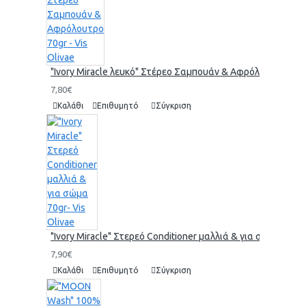
"Ivory Miracle λευκό" Στέρεο Σαμπουάν & Αφρόλουτρο 70gr 
7,80€
Καλάθι
Επιθυμητό
Σύγκριση
"Ivory Miracle" Στερεό Conditioner μαλλιά & για σώμα 70gr-
7,90€
Καλάθι
Επιθυμητό
Σύγκριση