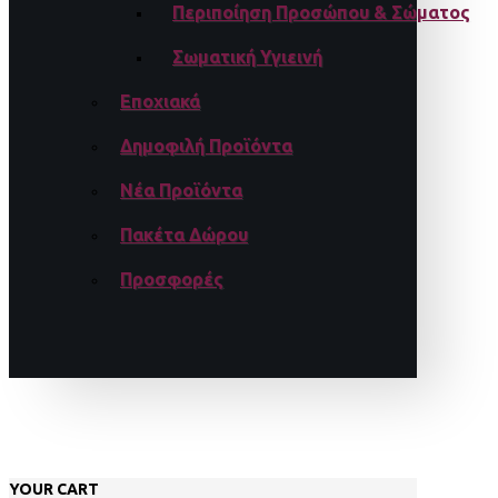
Περιποίηση Προσώπου & Σώματος
Σωματική Υγιεινή
Εποχιακά
Δημοφιλή Προϊόντα
Νέα Προϊόντα
Πακέτα Δώρου
Προσφορές
YOUR CART