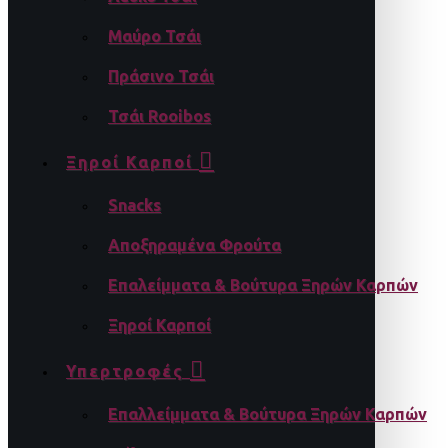
Μαύρο Τσάι
Πράσινο Τσάι
Τσάι Rooibos
Ξηροί Καρποί
Snacks
Αποξηραμένα Φρούτα
Επαλείμματα & Βούτυρα Ξηρών Καρπών
Ξηροί Καρποί
Υπερτροφές
Επαλλείμματα & Βούτυρα Ξηρών Καρπών