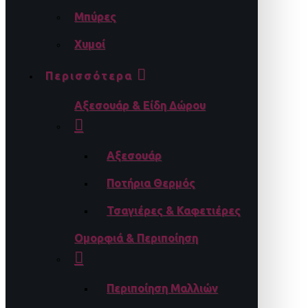
Μπύρες
Χυμοί
Περισσότερα
Αξεσουάρ & Είδη Δώρου
Αξεσουάρ
Ποτήρια Θερμός
Τσαγιέρες & Καφετιέρες
Ομορφιά & Περιποίηση
Περιποίηση Μαλλιών