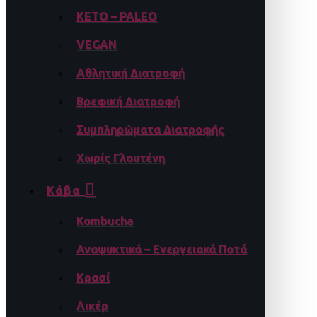
KETO – PALEO
VEGAN
Αθλητική Διατροφή
Βρεφική Διατροφή
Συμπληρώματα Διατροφής
Χωρίς Γλουτένη
Κάβα
Kombucha
Αναψυκτικά – Ενεργειακά Ποτά
Κρασί
Λικέρ