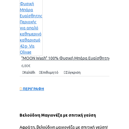
"MOON Wash" 100% Φυσική Μπάρα Ευαίσθητης Περιοχής γι
6,80€
Καλάθι
Επιθυμητό
Σύγκριση
ΠΕΡΙΓΡΑΦΗ
Βελούδινη Μαγιονέζα με σπιτική γεύση
Αφράτη, βελούδινη μαγιονέζα με σπιτική γεύση!