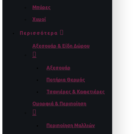
Μπύρες
Χυμοί
Περισσότερα
Αξεσουάρ & Είδη Δώρου
Αξεσουάρ
Ποτήρια Θερμός
Τσαγιέρες & Καφετιέρες
Ομορφιά & Περιποίηση
Περιποίηση Μαλλιών