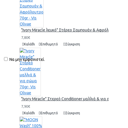
"Ivory Miracle λευκό" Στέρεο Σαμπουάν & Αφρόλουτρο 70gr 
7,80€
Καλάθι
Επιθυμητό
Σύγκριση
Να μην εμφανιστεί.
"Ivory Miracle" Στερεό Conditioner μαλλιά & για σώμα 70gr-
7,90€
Καλάθι
Επιθυμητό
Σύγκριση