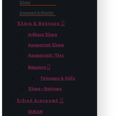
Έλαια
Ζυμαρικά & Risotto
Έλαια & Βούτυρα
Αιθέρια Έλαια
Αρωματικά Έλαια
Αρωματικές Ύλες
Βάμματα
Τσίπουρο & Ούζο
Έλαια – Βούτυρα
Ειδική Διατροφή
DUKAN