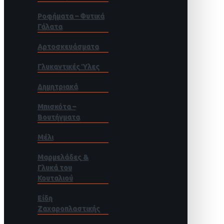
Ροφήματα – Φυτικά
Γάλατα
Αρτοσκευάσματα
Γλυκαντικές Ύλες
Δημητριακά
Μπισκότα –
Βουτήγματα
Μέλι
Μαρμελάδες &
Γλυκά του
Κουταλιού
Είδη
Ζαχαροπλαστικής