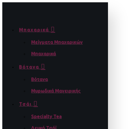
Μπαχαρικά
Μείγματα Μπαχαρικών
Μπαχαρικά
Βότανα
Βότανα
Μυρωδικά Μαγειρικής
Τσάι
Specialty Tea
Λευκό Τσάϊ