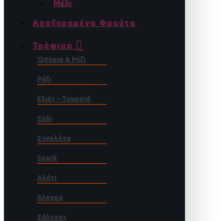
Μέλι
Αποξηραμένα Φρούτα
Τρόφιμα
Όσπρια & Ρύζι
Ρύζι
Ελιές – Τουρσιά
Ξύδι
Σοκολάτα
Snack
Αλάτι
Άλευρα
Σάλτσες