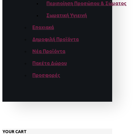
Περιποίηση Προσώπου & Σώματος
Σωματική Υγιεινή
Εποχιακά
Δημοφιλή Προϊόντα
Νέα Προϊόντα
Πακέτα Δώρου
Προσφορές
YOUR CART