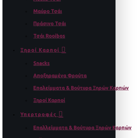
Μαύρο Τσάι
Πράσινο Τσάι
Τσάι Rooibos
Ξηροί Καρποί
Snacks
Αποξηραμένα Φρούτα
Επαλείμματα & Βούτυρα Ξηρών Καρπών
Ξηροί Καρποί
Υπερτροφές
Επαλλείμματα & Βούτυρα Ξηρών Καρπών