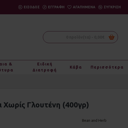
ΕΙΣΟΔΟΣ
ΕΓΓΡΑΦΗ
ΑΓΑΠΗΜΈΝΑ
ΣΎΓΚΡΙΣΗ
0 προϊόν(τα) - 0,00€
αια &
Ειδική
Κάβα
Περισσότερα
ύτυρα
Διατροφή
 Χωρίς Γλουτένη (400γρ)
Bean and Herb