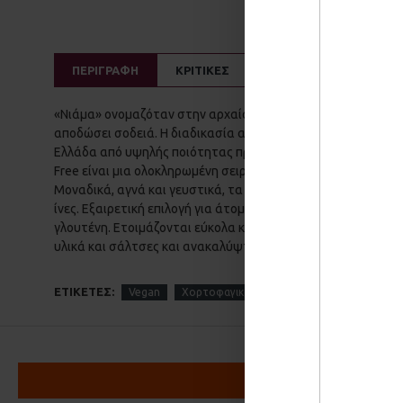
ΠΕΡΙΓΡΑΦΗ
ΚΡΙΤΙΚΕΣ
«Νιάμα» ονομαζόταν στην αρχαία Ελλάδα η διαδικασία «ανα
αποδώσει σοδειά. Η διαδικασία αυτή είναι απαραίτητη για
Ελλάδα από υψηλής ποιότητας πρώτες ύλες, όπως το ρεβυθά
Free είναι μια ολοκληρωμένη σειρά ζυμαρικών χωρίς γλουτέ
Μοναδικά, αγνά και γευστικά, τα ζυμαρικά ΝΙΑΜΑ είναι πλού
ίνες. Εξαιρετική επιλογή για άτομα με δυσανεξία στη γλουτ
γλουτένη. Ετοιμάζονται εύκολα και γρήγορα, καθώς χρειάζο
υλικά και σάλτσες και ανακαλύψτε τη γεύση της απόλαυσης
ΕΤΙΚΈΤΕΣ:
Vegan
Χορτοφαγικά
Χωρίς Γλουτένη