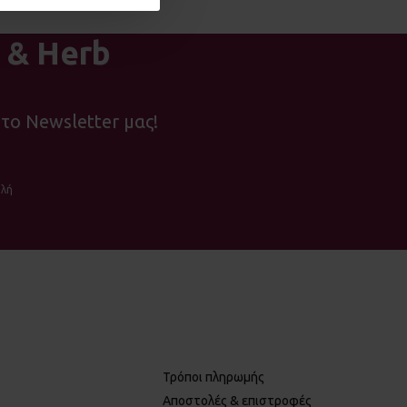
 & Herb
το Newsletter μας!
λή
Τρόποι πληρωμής
Αποστολές & επιστροφές