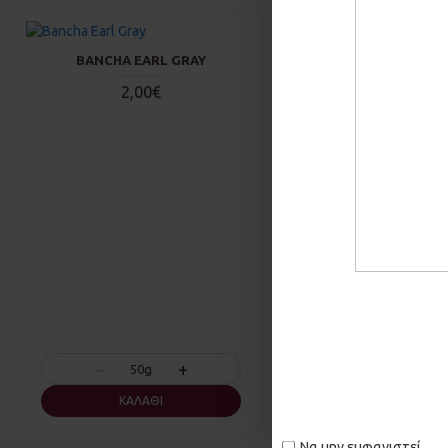
BANCHA EARL GRAY
ASHWAGANDHA Σ
2,00€
3,50€
−
+
−
50g
50g
ΚΑΛΆΘΙ
ΚΑΛΆΘΙ
Να μην εμφανιστεί.