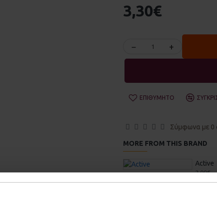
3,30€
−
+
ΕΠΙΘΥΜΗΤΌ
ΣΎΓΚΡΙ
Σύμφωνα με 0 
MORE FROM THIS BRAND
Active
2,00€