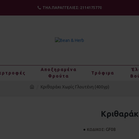
ΤΗΛ.ΠΑΡΑΓΓΕΛΙΕΣ: 2114175770
Αποξηραμένα
Έλ
ερτροφές
Τρόφιμα
Φρούτα
Βο
Κριθαράκι Χωρίς Γλουτένη (400γρ)
Κριθαράκι
GF08
ΚΩΔΙΚΟΣ: