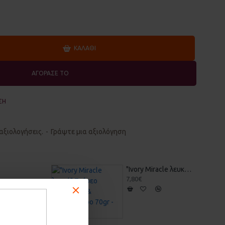
ΚΑΛΆΘΙ
ΑΓΟΡΑΣΕ ΤΟ
ΣΗ
αξιολογήσεις.
-
Γράψτε μια αξιολόγηση
"Ivory Miracle λευκό" Στέρεο Σαμπουάν & Αφρόλουτρο 70gr - Vis Olivae
7,80€