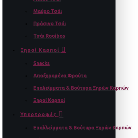
Μαύρο Τσάι
Πράσινο Τσάι
Τσάι Rooibos
Ξηροί Καρποί
Snacks
Αποξηραμένα Φρούτα
Επαλείμματα & Βούτυρα Ξηρών Καρπών
Ξηροί Καρποί
Υπερτροφές
Επαλλείμματα & Βούτυρα Ξηρών Καρπών