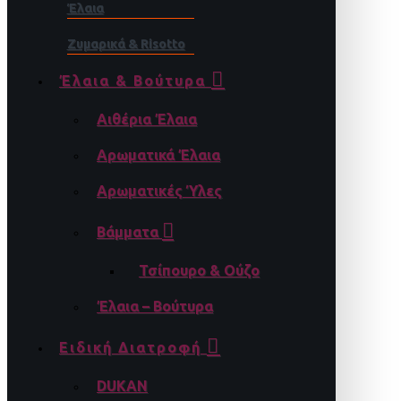
Έλαια
Ζυμαρικά & Risotto
Έλαια & Βούτυρα
Αιθέρια Έλαια
Αρωματικά Έλαια
Αρωματικές Ύλες
Βάμματα
Τσίπουρο & Ούζο
Έλαια – Βούτυρα
Ειδική Διατροφή
DUKAN