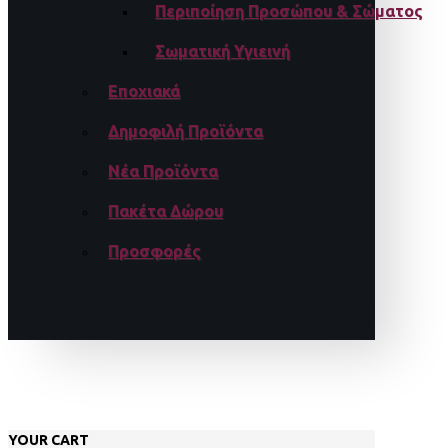
Περιποίηση Προσώπου & Σώματος
Σωματική Υγιεινή
Εποχιακά
Δημοφιλή Προϊόντα
Νέα Προϊόντα
Πακέτα Δώρου
Προσφορές
YOUR CART