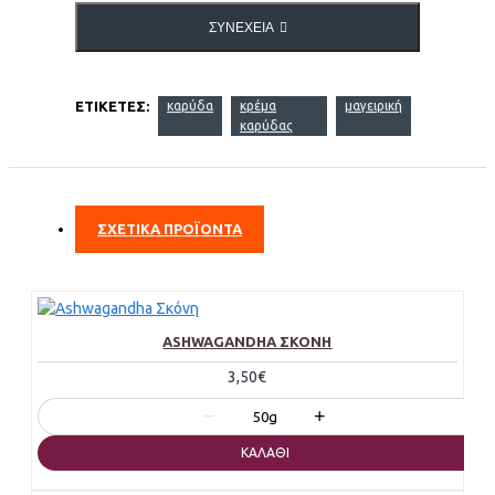
ΣΥΝΈΧΕΙΑ
ΕΤΙΚΈΤΕΣ:
καρύδα
κρέμα
μαγειρική
καρύδας
ΣΧΕΤΙΚΑ ΠΡΟΪΟΝΤΑ
ASHWAGANDHA ΣΚΌΝΗ
3,50€
−
+
50g
ΚΑΛΆΘΙ