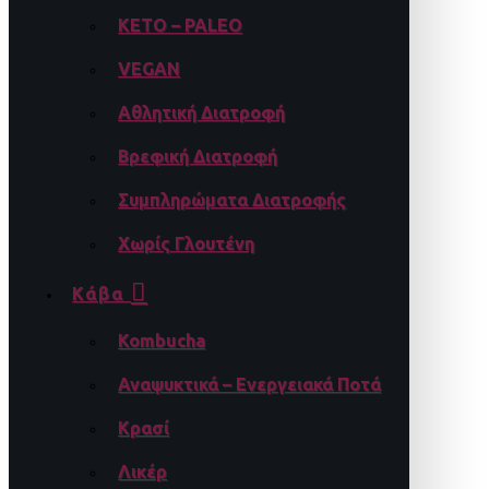
KETO – PALEO
VEGAN
Αθλητική Διατροφή
Βρεφική Διατροφή
Συμπληρώματα Διατροφής
Χωρίς Γλουτένη
Κάβα
Kombucha
Αναψυκτικά – Ενεργειακά Ποτά
Κρασί
Λικέρ