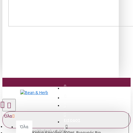
Όλα
ΕΙΣΟΔΟΣ
Όλα
0 προϊόν(τα) - 0,00€
Κρέμα Καρύδας 400mL Βιοαγρός Bio