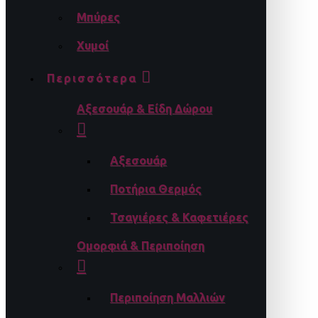
Μπύρες
Χυμοί
Περισσότερα
Αξεσουάρ & Είδη Δώρου
Αξεσουάρ
Ποτήρια Θερμός
Τσαγιέρες & Καφετιέρες
Ομορφιά & Περιποίηση
Περιποίηση Μαλλιών