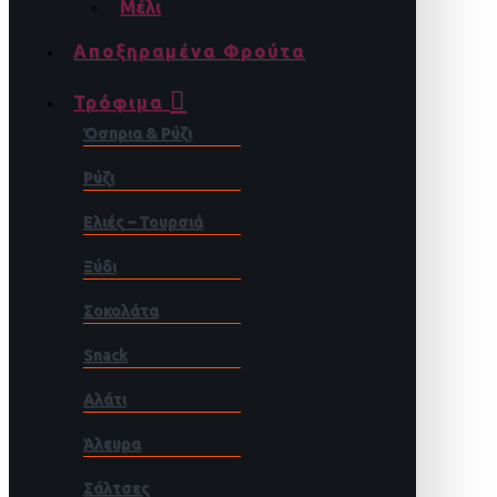
Μέλι
Αποξηραμένα Φρούτα
Τρόφιμα
Όσπρια & Ρύζι
Ρύζι
Ελιές – Τουρσιά
Ξύδι
Σοκολάτα
Snack
Αλάτι
Άλευρα
Σάλτσες