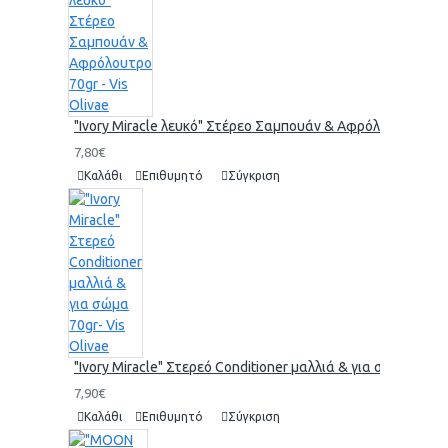
"Ivory Miracle λευκό" Στέρεο Σαμπουάν & Αφρόλουτρο 70gr 
7,80€
Καλάθι
Επιθυμητό
Σύγκριση
"Ivory Miracle" Στερεό Conditioner μαλλιά & για σώμα 70gr-
7,90€
Καλάθι
Επιθυμητό
Σύγκριση