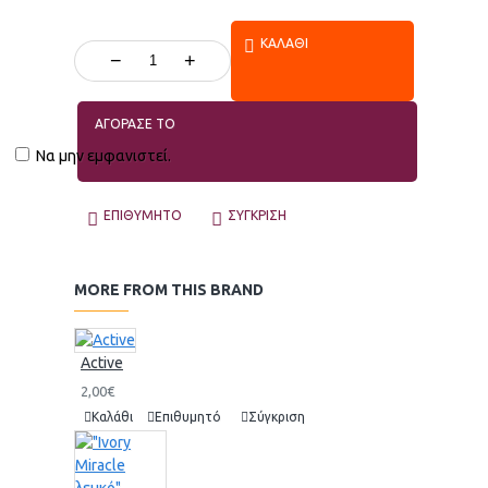
ΚΑΛΆΘΙ
−
+
ΑΓΟΡΑΣΕ ΤΟ
Να μην εμφανιστεί.
ΕΠΙΘΥΜΗΤΌ
ΣΎΓΚΡΙΣΗ
MORE FROM THIS BRAND
Active
2,00€
Καλάθι
Επιθυμητό
Σύγκριση