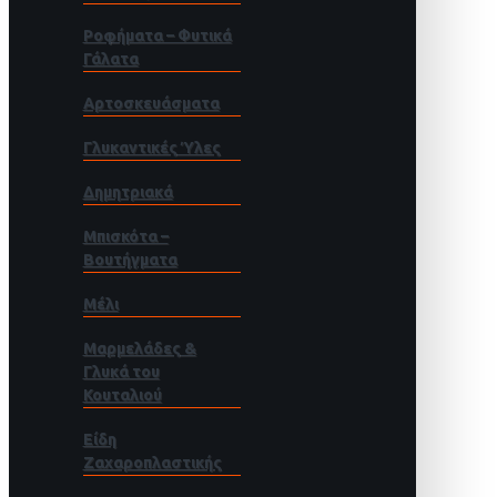
Ροφήματα – Φυτικά
Γάλατα
Αρτοσκευάσματα
Γλυκαντικές Ύλες
Δημητριακά
Μπισκότα –
Βουτήγματα
Μέλι
Μαρμελάδες &
Γλυκά του
Κουταλιού
Είδη
Ζαχαροπλαστικής