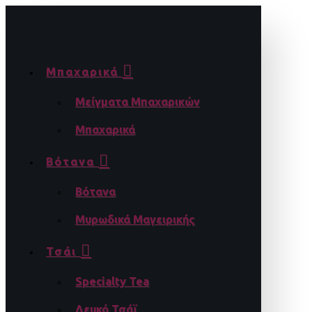
Μπαχαρικά
Μείγματα Μπαχαρικών
Μπαχαρικά
Βότανα
Βότανα
Μυρωδικά Μαγειρικής
Τσάι
Specialty Tea
Λευκό Τσάϊ