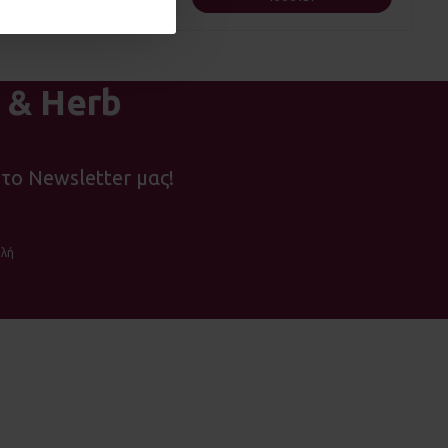
 & Herb
το Newsletter μας!
λή