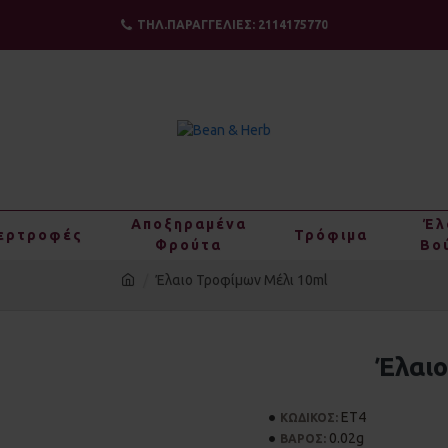
ΤΗΛ.ΠΑΡΑΓΓΕΛΙΕΣ: 2114175770
Αποξηραμένα
Έλ
ερτροφές
Τρόφιμα
Φρούτα
Βο
Έλαιο Τροφίμων Μέλι 10ml
Έλαιο
ΕΤ4
ΚΩΔΙΚΟΣ:
0.02g
ΒΑΡΟΣ: