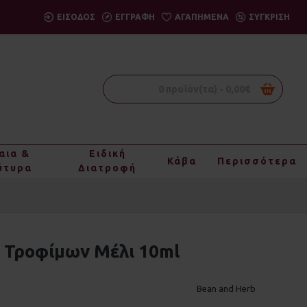
ΕΙΣΟΔΟΣ
ΕΓΓΡΑΦΗ
ΑΓΑΠΗΜΈΝΑ
ΣΎΓΚΡΙΣΗ
0 προϊόν(τα) - 0,00€
αια &
Ειδική
Κάβα
Περισσότερα
ύτυρα
Διατροφή
 Τροφίμων Μέλι 10ml
Bean and Herb