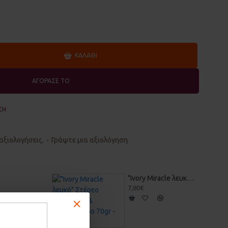
ΚΑΛΆΘΙ
ΑΓΟΡΑΣΕ ΤΟ
ΣΗ
αξιολογήσεις.
-
Γράψτε μια αξιολόγηση
"Ivory Miracle λευκό" Στέρεο Σαμπουάν & Αφρόλουτρο 70gr - Vis Olivae
7,80€