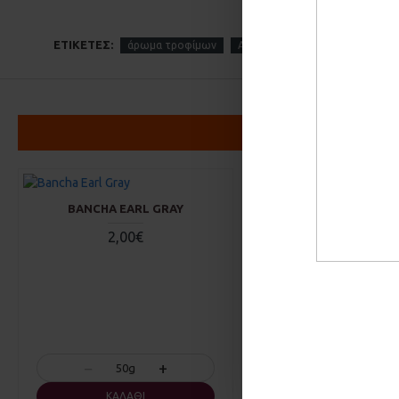
ΕΤΙΚΈΤΕΣ:
άρωμα τροφίμων
Αρωματικά Έλαια
αρωματικέ
BANCHA EARL GRAY
ASHWAGANDHA Σ
2,00€
3,50€
−
+
−
50g
50g
ΚΑΛΆΘΙ
ΚΑΛΆΘΙ