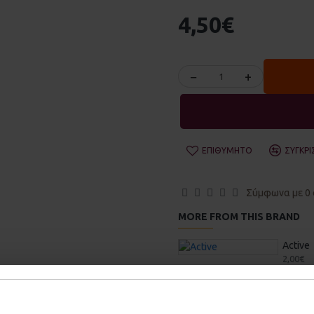
4,50€
−
+
ΕΠΙΘΥΜΗΤΌ
ΣΎΓΚΡΙ
Σύμφωνα με 0 
MORE FROM THIS BRAND
Active
2,00€