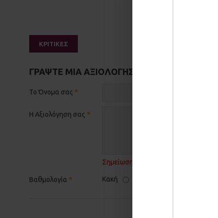
ΚΡΙΤΙΚΕΣ
ΓΡΆΨΤΕ ΜΙΑ ΑΞΙΟΛΌΓΗΣΗ
Το Όνομα σας
Η Αξιολόγηση σας
Σημείωση:
η HTML δεν επεξεργάζεται
Κακή
Καλή
Βαθμολογία