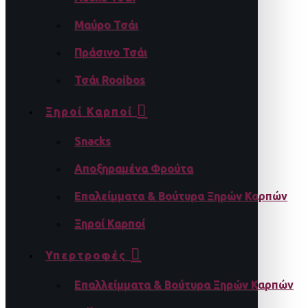
Μαύρο Τσάι
Πράσινο Τσάι
Τσάι Rooibos
Ξηροί Καρποί
Snacks
Αποξηραμένα Φρούτα
Επαλείμματα & Βούτυρα Ξηρών Καρπών
Ξηροί Καρποί
Υπερτροφές
Επαλλείμματα & Βούτυρα Ξηρών Καρπών