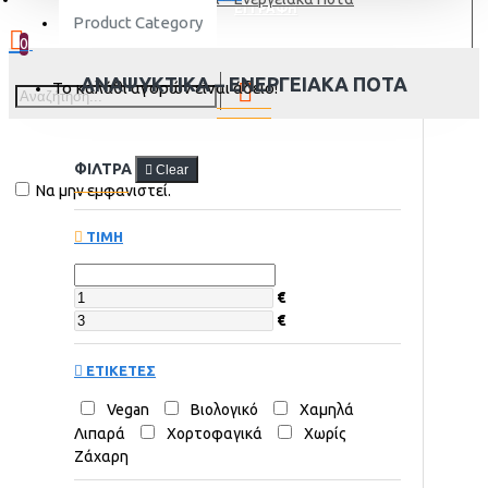
ΕΓΓΡΑΦΗ
Product Category
0
ΑΝΑΨΥΚΤΙΚΆ – ΕΝΕΡΓΕΙΑΚΆ ΠΟΤΆ
Το καλάθι αγορών είναι άδειο!
ΦΙΛΤΡΑ
Clear
Να μην εμφανιστεί.
ΤΙΜΗ
€
€
ΕΤΙΚΕΤΕΣ
Vegan
Βιολογικό
Χαμηλά
Λιπαρά
Χορτοφαγικά
Χωρίς
Ζάχαρη