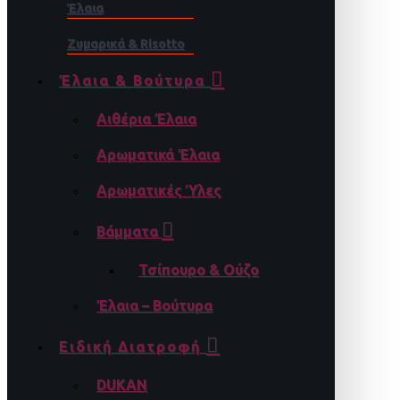
Έλαια
Ζυμαρικά & Risotto
Έλαια & Βούτυρα
Αιθέρια Έλαια
Αρωματικά Έλαια
Αρωματικές Ύλες
Βάμματα
Τσίπουρο & Ούζο
Έλαια – Βούτυρα
Ειδική Διατροφή
DUKAN