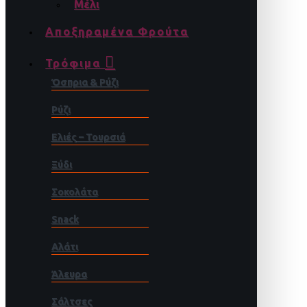
Μέλι
Αποξηραμένα Φρούτα
Τρόφιμα
Όσπρια & Ρύζι
Ρύζι
Ελιές – Τουρσιά
Ξύδι
Σοκολάτα
Snack
Αλάτι
Άλευρα
Σάλτσες