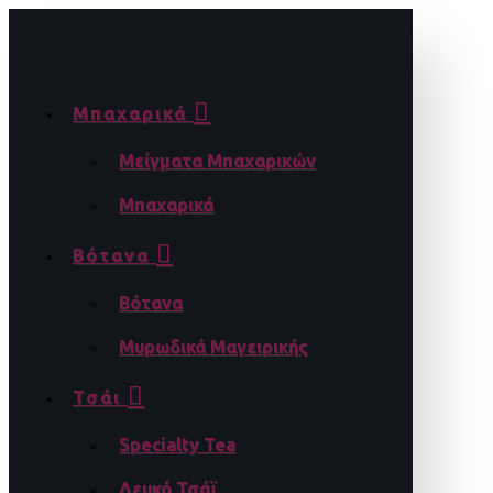
Μπαχαρικά
Μείγματα Μπαχαρικών
Μπαχαρικά
Βότανα
Βότανα
Μυρωδικά Μαγειρικής
Τσάι
Specialty Tea
Λευκό Τσάϊ