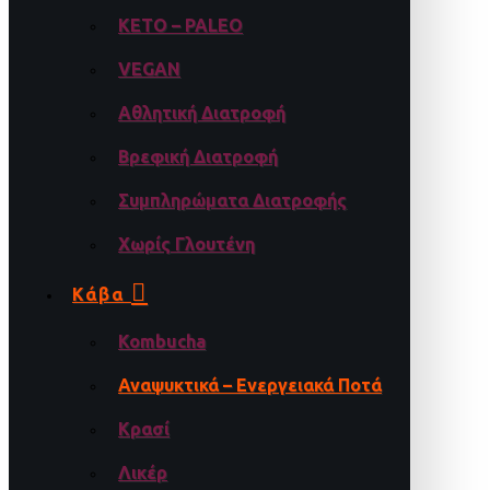
KETO – PALEO
VEGAN
Αθλητική Διατροφή
Βρεφική Διατροφή
Συμπληρώματα Διατροφής
Χωρίς Γλουτένη
Κάβα
Kombucha
Αναψυκτικά – Ενεργειακά Ποτά
Κρασί
Λικέρ