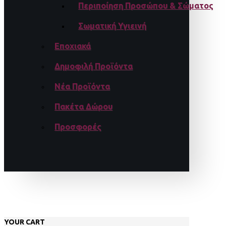
Περιποίηση Προσώπου & Σώματος
Σωματική Υγιεινή
Εποχιακά
Δημοφιλή Προϊόντα
Νέα Προϊόντα
Πακέτα Δώρου
Προσφορές
YOUR CART