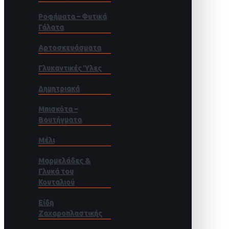
Ροφήματα – Φυτικά
Γάλατα
Αρτοσκευάσματα
Γλυκαντικές Ύλες
Δημητριακά
Μπισκότα –
Βουτήγματα
Μέλι
Μαρμελάδες &
Γλυκά του
Κουταλιού
Είδη
Ζαχαροπλαστικής