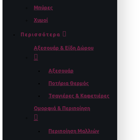
Μπύρες
Χυμοί
Περισσότερα
Αξεσουάρ & Είδη Δώρου
Αξεσουάρ
Ποτήρια Θερμός
Τσαγιέρες & Καφετιέρες
Ομορφιά & Περιποίηση
Περιποίηση Μαλλιών