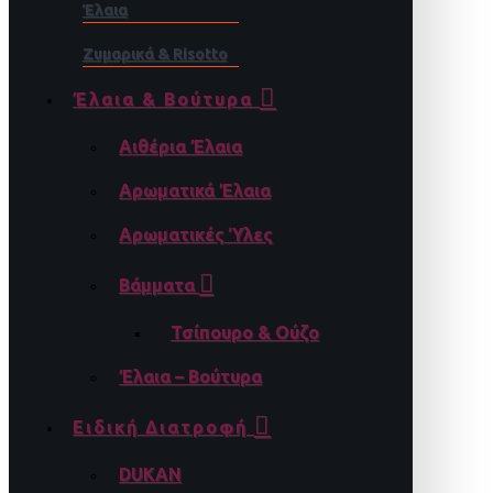
Έλαια
Ζυμαρικά & Risotto
Έλαια & Βούτυρα
Αιθέρια Έλαια
Αρωματικά Έλαια
Αρωματικές Ύλες
Βάμματα
Τσίπουρο & Ούζο
Έλαια – Βούτυρα
Ειδική Διατροφή
DUKAN