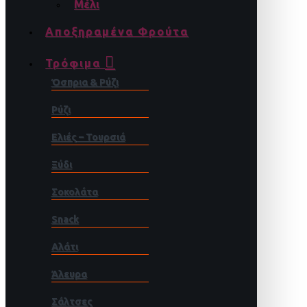
Μέλι
Αποξηραμένα Φρούτα
Τρόφιμα
Όσπρια & Ρύζι
Ρύζι
Ελιές – Τουρσιά
Ξύδι
Σοκολάτα
Snack
Αλάτι
Άλευρα
Σάλτσες