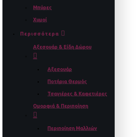
Μπύρες
Χυμοί
Περισσότερα
Αξεσουάρ & Είδη Δώρου
Αξεσουάρ
Ποτήρια Θερμός
Τσαγιέρες & Καφετιέρες
Ομορφιά & Περιποίηση
Περιποίηση Μαλλιών