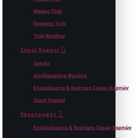
Μαύρο Τσάι
Πράσινο Τσάι
Τσάι Rooibos
Ξηροί Καρποί
Snacks
Αποξηραμένα Φρούτα
Επαλείμματα & Βούτυρα Ξηρών Καρπών
Ξηροί Καρποί
Υπερτροφές
Επαλλείμματα & Βούτυρα Ξηρών Καρπών