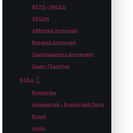
KETO – PALEO
VEGAN
Αθλητική Διατροφή
Βρεφική Διατροφή
Συμπληρώματα Διατροφής
Χωρίς Γλουτένη
Κάβα
Kombucha
Αναψυκτικά – Ενεργειακά Ποτά
Κρασί
Λικέρ