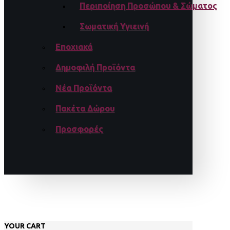
Περιποίηση Προσώπου & Σώματος
Σωματική Υγιεινή
Εποχιακά
Δημοφιλή Προϊόντα
Νέα Προϊόντα
Πακέτα Δώρου
Προσφορές
YOUR CART