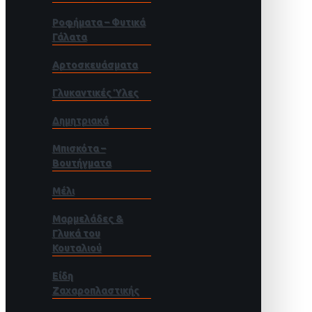
Ροφήματα – Φυτικά
Γάλατα
Αρτοσκευάσματα
Γλυκαντικές Ύλες
Δημητριακά
Μπισκότα –
Βουτήγματα
Μέλι
Μαρμελάδες &
Γλυκά του
Κουταλιού
Είδη
Ζαχαροπλαστικής