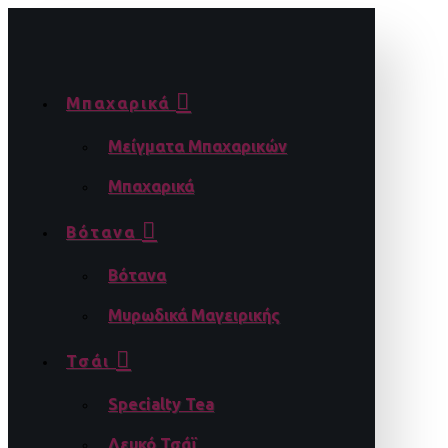
Μπαχαρικά
Μείγματα Μπαχαρικών
Μπαχαρικά
Βότανα
Βότανα
Μυρωδικά Μαγειρικής
Τσάι
Specialty Tea
Λευκό Τσάϊ